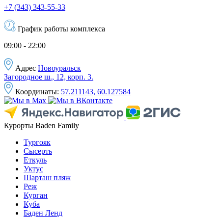
+7 (343) 343-55-33
График работы комплекса
09:00 - 22:00
Адрес
Новоуральск
Загородное ш., 12, корп. 3.
Координаты:
57.211143, 60.127584
Курорты Baden Family
Тургояк
Сысерть
Еткуль
Уктус
Шарташ пляж
Реж
Курган
Куба
Баден Ленд