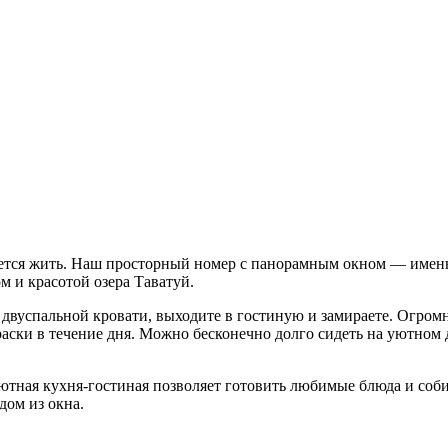
хочется жить. Наш просторный номер с панорамным окном — именно
м и красотой озера Таватуй.
й двуспальной кровати, выходите в гостиную и замираете. Огр
аски в течение дня. Можно бесконечно долго сидеть на уютном д
ютная кухня-гостиная позволяет готовить любимые блюда и собир
ом из окна.