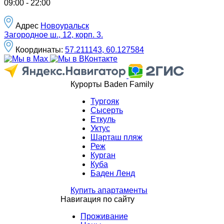
09:00 - 22:00
Адрес
Новоуральск
Загородное ш., 12, корп. 3.
Координаты:
57.211143, 60.127584
Курорты Baden Family
Тургояк
Сысерть
Еткуль
Уктус
Шарташ пляж
Реж
Курган
Куба
Баден Ленд
Купить апартаменты
Навигация по сайту
Проживание